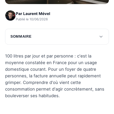
Par
Laurent Mével
Publié le 10/06/2026
SOMMAIRE
Chiffres clés de la consommation d'eau
Astuces pour réduire la consommation d'eau
100 litres par jour et par personne : c'est la
moyenne constatée en France pour un usage
Impact environnemental et économique
domestique courant. Pour un foyer de quatre
Solutions technologiques pour économiser
personnes, la facture annuelle peut rapidement
l'eau
grimper. Comprendre d'où vient cette
consommation permet d'agir concrètement, sans
Questions fréquentes
bouleverser ses habitudes.