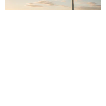
Énergie éolienne : fonctionnement,
avantages et enjeux
Découvrez comment les éoliennes produisent de
l'électricité. Analyse des bénéfices écologiques, de la
rentabilité et du rôle de l'éolien dans la transition...
Cosmétique Auto
L'art de la perfection esthétique automobile