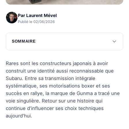
Par
Laurent Mével
Publié le 02/06/2026
SOMMAIRE
Les débuts de Subaru
Modèles emblématiques de Subaru
Rares sont les constructeurs japonais à avoir
construit une identité aussi reconnaissable que
Technologies innovantes de Subaru
Subaru. Entre sa transmission intégrale
Positionnement de Subaru en 2025
systématique, ses motorisations boxer et ses
succès en rallye, la marque de Gunma a tracé une
Subaru et ses concurrents
voie singulière. Retour sur une histoire qui
Questions fréquentes
continue d'influencer ses choix techniques
aujourd'hui.