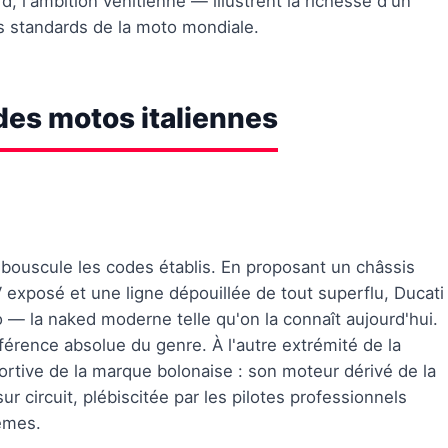
 l'ambition vénitienne — illustrent la richesse d'un
es standards de la moto mondiale.
es motos italiennes
 bouscule les codes établis. En proposant un châssis
V exposé et une ligne dépouillée de tout superflu, Ducati
 — la naked moderne telle qu'on la connaît aujourd'hui.
férence absolue du genre. À l'autre extrémité de la
ortive de la marque bolonaise : son moteur dérivé de la
r circuit, plébiscitée par les pilotes professionnels
êmes.