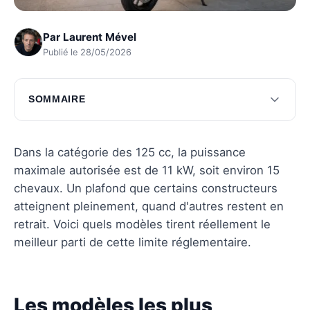
Par
Laurent Mével
Publié le 28/05/2026
SOMMAIRE
Les modèles les plus puissants
Comparaison des caractéristiques
Dans la catégorie des 125 cc, la puissance
maximale autorisée est de 11 kW, soit environ 15
Choisir le bon modèle
chevaux. Un plafond que certains constructeurs
Questions fréquentes
atteignent pleinement, quand d'autres restent en
retrait. Voici quels modèles tirent réellement le
meilleur parti de cette limite réglementaire.
Les modèles les plus