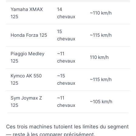
Yamaha XMAX
14
~110 km/h
125
chevaux
15
Honda Forza 125
~115 km/h
chevaux
Piaggio Medley
~11
110 km/h
125
chevaux
Kymco AK 550
~15
~115 km/h
125
chevaux
Sym Joymax Z
~11
~105 km/h
125
chevaux
Ces trois machines tutoient les limites du segment
— reste à les comparer précisément.